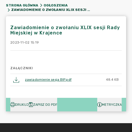
STRONA GŁÓWNA
OGŁOSZENIA
ZAWIADOMIENIE O ZWOŁANIU XLIX SESJI RADY MIEJSKIEJ W KRAJENCE
Zawiadomienie o zwołaniu XLIX sesji Rady
Miejskiej w Krajence
2023-11-02 15:19
ZAŁĄCZNIKI
zawiadomienie sesja BIP.pdf
48.4 KB
DRUKUJ
ZAPISZ DO PDF
METRYCZKA