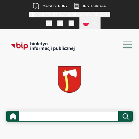
MAPA STRONY
INSTRUKCJA
KONTRAST DLA OSÓB SŁABOWIDZĄCYCH
PL
biuletyn
informacji publicznej