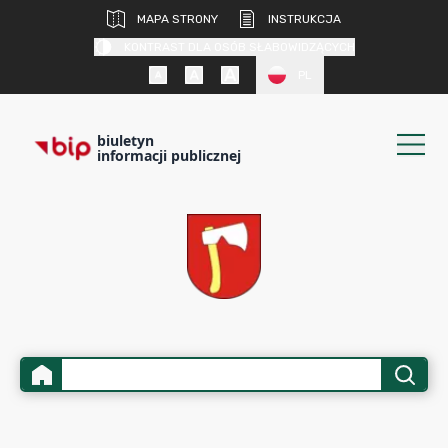
MAPA STRONY
INSTRUKCJA
KONTRAST DLA OSÓB SŁABOWIDZĄCYCH
PL
biuletyn
informacji publicznej