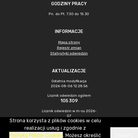
GODZINY PRACY
Pn. do Pt. 7.30 do 15.30
INFORMACJE
Mapa strony
Rejestr zmian
Statystyki odwiedzin
AKTUALIZACJE
Ostatnia modyfikacja
2026-08-06 12:28:56
Licznik odwiedzin ogółem
105 309
Licznik odwiedzin w m-cu 2026-
07
Strona korzysta z plików cookies w celu
685
realizacji usług i zgodnie z
Polityką Plików Cookies
. Możesz określić
Zamknij
CMS & Hosting: Nefeni Sp. z o.o.