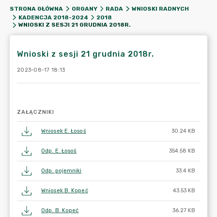
STRONA GŁÓWNA
ORGANY
RADA
WNIOSKI RADNYCH
KADENCJA 2018-2024
2018
WNIOSKI Z SESJI 21 GRUDNIA 2018R.
Wnioski z sesji 21 grudnia 2018r.
2023-08-17 18:13
ZAŁĄCZNIKI
Wniosek E. Łosoś
30.24 KB
Odp. E. Łosoś
354.58 KB
Odp. pojemniki
33.4 KB
Wniosek B. Kopeć
43.53 KB
Odp. B. Kopeć
36.27 KB