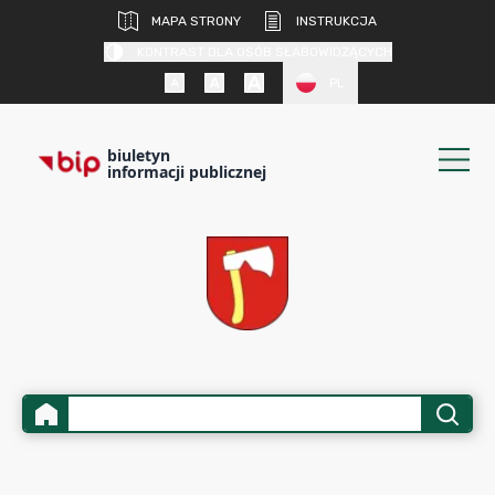
MAPA STRONY
INSTRUKCJA
KONTRAST DLA OSÓB SŁABOWIDZĄCYCH
PL
biuletyn
informacji publicznej