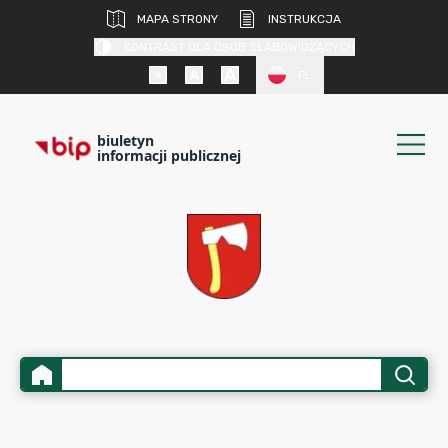
MAPA STRONY
INSTRUKCJA
KONTRAST DLA OSÓB SŁABOWIDZĄCYCH
PL
biuletyn
informacji publicznej