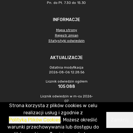
Pn. do Pt. 7.30 do 15.30
INFORMACJE
Mapa strony
Rejestr zmian
Statystyki odwiedzin
AKTUALIZACJE
Ostatnia modyfikacja
2026-08-06 12:28:56
Licznik odwiedzin ogółem
105 088
Licznik odwiedzin w m-cu 2026-
07
Strona korzysta z plików cookies w celu
464
realizacji usług i zgodnie z
Polityką Plików Cookies
. Możesz określić
Zamknij
CMS & Hosting: Nefeni Sp. z o.o.
warunki przechowywania lub dostępu do