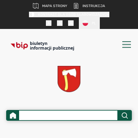
MAPA STRONY
INSTRUKCJA
KONTRAST DLA OSÓB SŁABOWIDZĄCYCH
PL
biuletyn
informacji publicznej