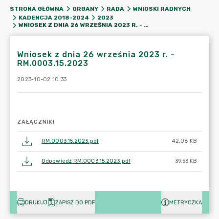
STRONA GŁÓWNA
ORGANY
RADA
WNIOSKI RADNYCH
KADENCJA 2018-2024
2023
WNIOSEK Z DNIA 26 WRZEŚNIA 2023 R. - RM.0003.15.2023
Wniosek z dnia 26 września 2023 r. -
RM.0003.15.2023
2023-10-02 10:33
ZAŁĄCZNIKI
RM.0003.15.2023.pdf
42.08 KB
Odpowiedź RM.0003.15.2023.pdf
39.53 KB
DRUKUJ
ZAPISZ DO PDF
METRYCZKA