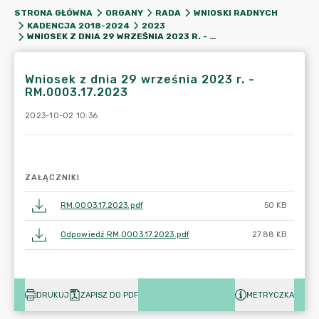
STRONA GŁÓWNA
ORGANY
RADA
WNIOSKI RADNYCH
KADENCJA 2018-2024
2023
WNIOSEK Z DNIA 29 WRZEŚNIA 2023 R. - RM.0003.17.2023
Wniosek z dnia 29 września 2023 r. -
RM.0003.17.2023
2023-10-02 10:36
ZAŁĄCZNIKI
RM.0003.17.2023.pdf
50 KB
Odpowiedź RM.0003.17.2023.pdf
27.88 KB
DRUKUJ
ZAPISZ DO PDF
METRYCZKA