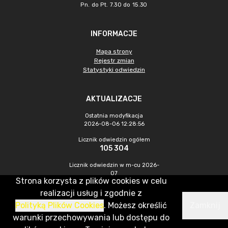
Pn. do Pt. 7.30 do 15.30
INFORMACJE
Mapa strony
Rejestr zmian
Statystyki odwiedzin
AKTUALIZACJE
Ostatnia modyfikacja
2026-08-06 12:28:56
Licznik odwiedzin ogółem
105 304
Licznik odwiedzin w m-cu 2026-
07
Strona korzysta z plików cookies w celu
680
realizacji usług i zgodnie z
Polityką Plików Cookies
. Możesz określić
Zamknij
CMS & Hosting: Nefeni Sp. z o.o.
warunki przechowywania lub dostępu do