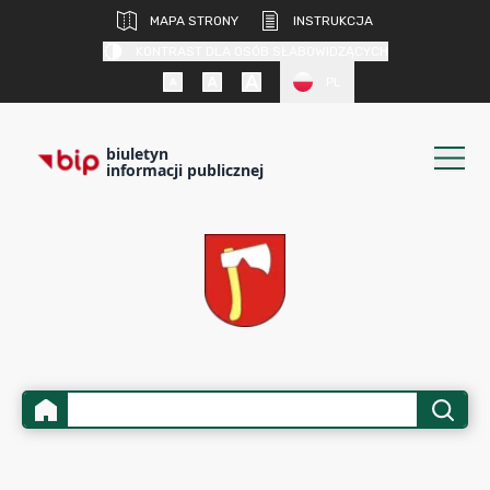
MAPA STRONY
INSTRUKCJA
KONTRAST DLA OSÓB SŁABOWIDZĄCYCH
PL
biuletyn
informacji publicznej