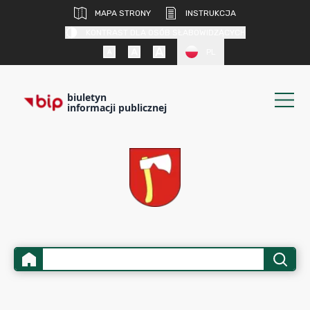
MAPA STRONY
INSTRUKCJA
KONTRAST DLA OSÓB SŁABOWIDZĄCYCH
PL
biuletyn
informacji publicznej