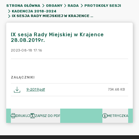
STRONA GŁÓWNA
ORGANY
RADA
PROTOKOŁY SESJI
KADENCJA 2018-2024
IX SESJA RADY MIEJSKIEJ W KRAJENCE 28.08.2019R.
IX sesja Rady Miejskiej w Krajence
28.08.2019r.
2023-08-18 17:16
ZAŁĄCZNIKI
9-2019.pdf
734.68 KB
DRUKUJ
ZAPISZ DO PDF
METRYCZKA