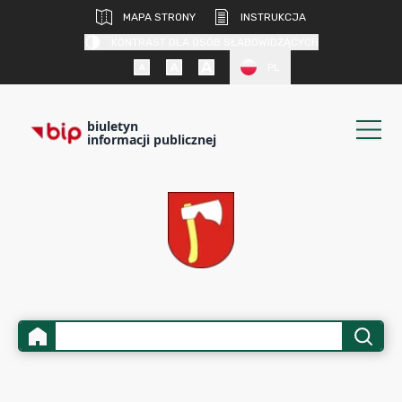
MAPA STRONY
INSTRUKCJA
KONTRAST DLA OSÓB SŁABOWIDZĄCYCH
PL
biuletyn
informacji publicznej