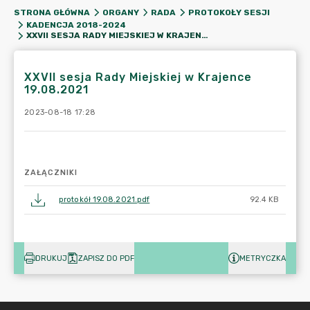
STRONA GŁÓWNA
ORGANY
RADA
PROTOKOŁY SESJI
KADENCJA 2018-2024
XXVII SESJA RADY MIEJSKIEJ W KRAJENCE 19.08.2021
XXVII sesja Rady Miejskiej w Krajence
19.08.2021
2023-08-18 17:28
ZAŁĄCZNIKI
protokół 19.08.2021.pdf
92.4 KB
DRUKUJ
ZAPISZ DO PDF
METRYCZKA