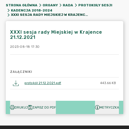
STRONA GŁÓWNA
ORGANY
RADA
PROTOKOŁY SESJI
KADENCJA 2018-2024
XXXI SESJA RADY MIEJSKIEJ W KRAJENCE 21.12.2021
XXXI sesja rady Miejskiej w Krajence
21.12.2021
2023-08-18 17:30
ZAŁĄCZNIKI
protokół 21.12.2021.pdf
443.66 KB
DRUKUJ
ZAPISZ DO PDF
METRYCZKA