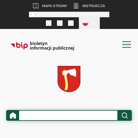
MAPA STRONY
INSTRUKCJA
KONTRAST DLA OSÓB SŁABOWIDZĄCYCH
PL
biuletyn
informacji publicznej