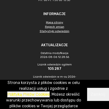
Pn. do Pt. 7.30 do 15.30
INFORMACJE
Mapa strony
Rejestr zmian
Statystyki odwiedzin
AKTUALIZACJE
Ostatnia modyfikacja
2026-08-06 12:28:56
Licznik odwiedzin ogółem
105 287
Licznik odwiedzin w m-cu 2026-
07
Strona korzysta z plików cookies w celu
663
realizacji usług i zgodnie z
Polityką Plików Cookies
. Możesz określić
Zamknij
CMS & Hosting: Nefeni Sp. z o.o.
warunki przechowywania lub dostępu do
plików cookies w Twojej przeglądarce