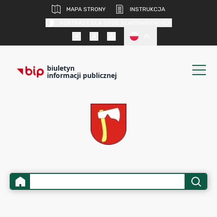
MAPA STRONY
INSTRUKCJA
KONTRAST DLA OSÓB SŁABOWIDZĄCYCH
PL
biuletyn
informacji publicznej