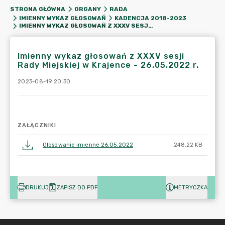
STRONA GŁÓWNA
ORGANY
RADA
IMIENNY WYKAZ GŁOSOWAŃ
KADENCJA 2018-2023
IMIENNY WYKAZ GŁOSOWAŃ Z XXXV SESJI RADY MIEJSKIEJ W KRAJENCE - 26.05.2022 R.
Imienny wykaz głosowań z XXXV sesji
Rady Miejskiej w Krajence - 26.05.2022 r.
2023-08-19 20:30
ZAŁĄCZNIKI
Głosowanie imienne 26.05.2022
248.22 KB
DRUKUJ
ZAPISZ DO PDF
METRYCZKA