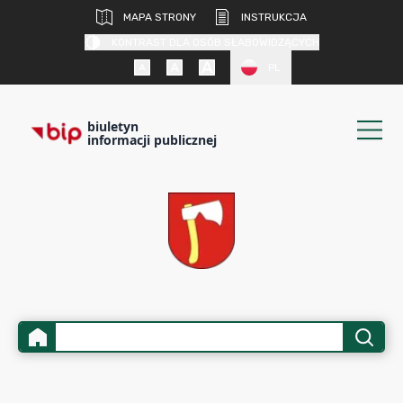
MAPA STRONY
INSTRUKCJA
KONTRAST DLA OSÓB SŁABOWIDZĄCYCH
PL
biuletyn
informacji publicznej