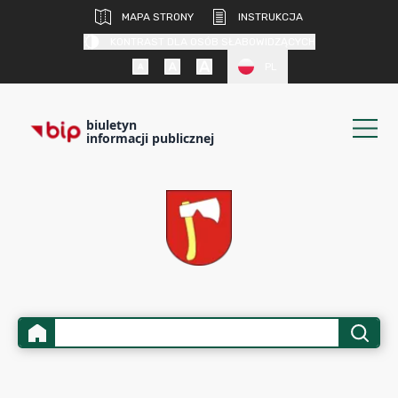
MAPA STRONY
INSTRUKCJA
KONTRAST DLA OSÓB SŁABOWIDZĄCYCH
PL
biuletyn
informacji publicznej