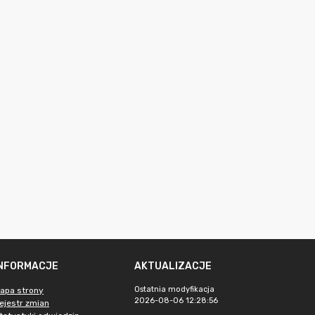
INFORMACJE
AKTUALIZACJE
Ostatnia modyfikacja
apa strony
2026-08-06 12:28:56
ejestr zmian