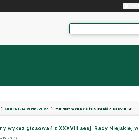
KON
IMIENNY WYKAZ GŁOSOWAŃ Z XXXVIII SESJI RADY MIEJSKIEJ W KRAJENCE - 22.09.2022 R.
KADENCJA 2018-2023
ny wykaz głosowań z XXXVIII sesji Rady Miejskiej w
-19 20:32