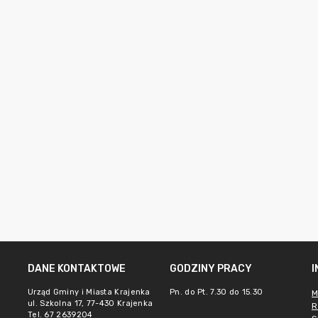
DANE KONTAKTOWE
GODZINY PRACY
Urząd Gminy i Miasta Krajenka
Pn. do Pt. 7.30 do 15.30
M
ul. Szkolna 17, 77-430 Krajenka
R
Tel. 67 2639204