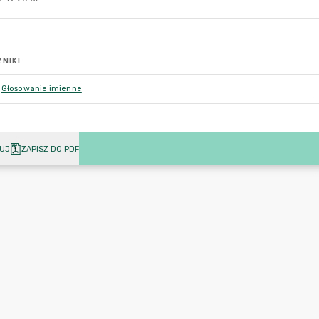
NIKI
Głosowanie imienne
UJ
ZAPISZ DO PDF