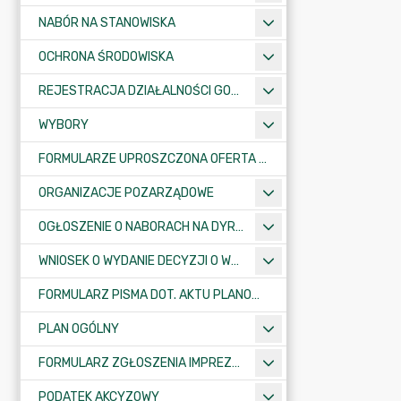
NABÓR NA STANOWISKA
OCHRONA ŚRODOWISKA
REJESTRACJA DZIAŁALNOŚCI GOSPODARCZEJ
WYBORY
FORMULARZE UPROSZCZONA OFERTA WYKONANIA ZADANIA PUBLICZNEGO
ORGANIZACJE POZARZĄDOWE
OGŁOSZENIE O NABORACH NA DYREKTORÓW PLACÓWEK OŚWIATOWYCH
WNIOSEK O WYDANIE DECYZJI O WARUNKACH ZABUDOWY/O USTALENIE INWESTYCJI CELU PUBLICZNEGO
FORMULARZ PISMA DOT. AKTU PLANOWANIA PRZESTRZENNEGO
PLAN OGÓLNY
FORMULARZ ZGŁOSZENIA IMPREZY SPORTOWO-REKREACYJNEJ, ARTYSTYCZNEJ LUB ROZRYWKOWEJ
PODATEK AKCYZOWY