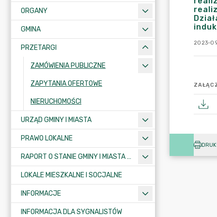
reali
real
ORGANY
Dział
induk
GMINA
2023-09
PRZETARGI
ZAMÓWIENIA PUBLICZNE
ZAPYTANIA OFERTOWE
ZAŁĄCZ
NIERUCHOMOŚCI
URZĄD GMINY I MIASTA
PRAWO LOKALNE
DRUK
RAPORT O STANIE GMINY I MIASTA KRAJENKA
LOKALE MIESZKALNE I SOCJALNE
INFORMACJE
INFORMACJA DLA SYGNALISTÓW