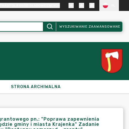
TRAST DLA OSÓB SŁABOWIDZĄCYCH
PL
WYSZUKIWANIE ZAAWANSOWANE
STRONA ARCHIWALNA
 grantowego pn.: "Poprawa zapewnienia
dzie gminy i miasta Krajenka" Zadanie