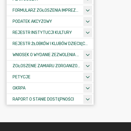
FORMULARZ ZGŁOSZENIA IMPREZY SPORTOWO-REKREACYJNEJ, ARTYSTYCZNEJ LUB ROZRYWKOWEJ
PODATEK AKCYZOWY
REJESTR INSTYTUCJI KULTURY
REJESTR ŻŁOBKÓW I KLUBÓW DZIECIĘCYCH
WNIOSEK O WYDANIE ZEZWOLENIA NA ZAJĘCIE PASA DROGOWEGO
ZGŁOSZENIE ZAMIARU ZORGANIZOWANIA ZGROMADZENIA
PETYCJE
GKRPA
RAPORT O STANIE DOSTĘPNOŚCI