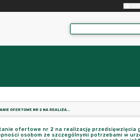
KON
ZAPYTANIE OFERTOWE NR 2 NA REALIZACJĘ PRZEDSIĘWZIĘCIA GRANTOWEGO PN.: "POPRAWA ZAPEWNIENIA DOSTĘPNOŚCI OSOBOM ZE SZCZEGÓLNYMI POTRZEBAMI W URZĘDZIE GMINY I MIASTA KRAJENKA" ZADANIE REALIZOWANE JEST W ZWIĄZKU Z GRANTEM W RAMACH PROJEKTU "DOSTĘPNY SAMORZĄD - GRANTY" REALIZOWANEGO PRZEZ PAŃSTWOWY FUNDUSZ REHABILITACJI OSÓB NIEPEŁNOSPRAWNYCH W RAMACH DZIAŁANIA 2.18. PROGRAMU OPERACYJNEGO WIEDZA EDUKACJA ROZWÓJ 2014-2020 (ZAKUP PĘTLI INDUKCYJNYCH)
anie ofertowe nr 2 na realizację przedsięwzięcia
pności osobom ze szczególnymi potrzebami w urzę