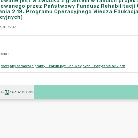
zowane jest w związku z grantem w ramach projek
izowanego przez Państwowy Fundusz Rehabilitacji
ania 2.18. Programu Operacyjnego Wiedza Edukacja
cyjnych)
-30 19:41
NIKI
dostępny samorząd granty - zakup pętli indukcyjnych - zapytanie nr 2.pdf
UJ
ZAPISZ DO PDF