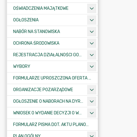
OŚWIADCZENIA MAJĄTKOWE
OGŁOSZENIA
NABÓR NA STANOWISKA
OCHRONA ŚRODOWISKA
REJESTRACJA DZIAŁALNOŚCI GOSPODARCZEJ
WYBORY
FORMULARZE UPROSZCZONA OFERTA WYKONANIA ZADANIA PUBLICZNEGO
ORGANIZACJE POZARZĄDOWE
OGŁOSZENIE O NABORACH NA DYREKTORÓW PLACÓWEK OŚWIATOWYCH
WNIOSEK O WYDANIE DECYZJI O WARUNKACH ZABUDOWY/O USTALENIE INWESTYCJI CELU PUBLICZNEGO
FORMULARZ PISMA DOT. AKTU PLANOWANIA PRZESTRZENNEGO
PLAN OGÓLNY