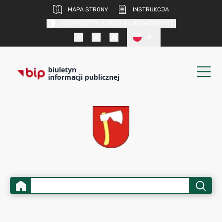
MAPA STRONY
INSTRUKCJA
KONTRAST DLA OSÓB SŁABOWIDZĄCYCH
PL
biuletyn
informacji publicznej