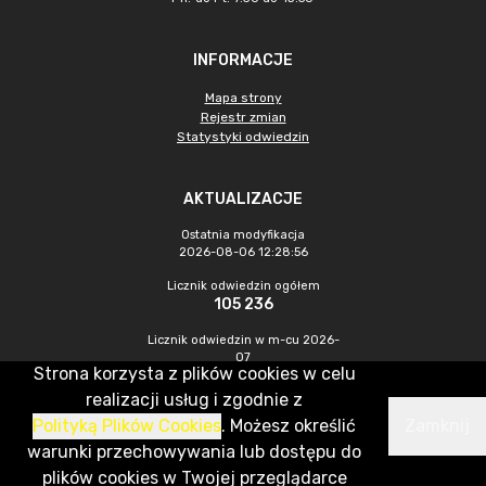
INFORMACJE
Mapa strony
Rejestr zmian
Statystyki odwiedzin
AKTUALIZACJE
Ostatnia modyfikacja
2026-08-06 12:28:56
Licznik odwiedzin ogółem
105 236
Licznik odwiedzin w m-cu 2026-
07
Strona korzysta z plików cookies w celu
612
realizacji usług i zgodnie z
Polityką Plików Cookies
. Możesz określić
Zamknij
CMS & Hosting: Nefeni Sp. z o.o.
warunki przechowywania lub dostępu do
plików cookies w Twojej przeglądarce