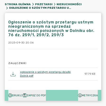
STRONA GŁÓWNA
PRZETARGI
NIERUCHOMOŚCI
OGŁOSZENIE O SZÓSTYM PRZETARGU USTNYM NIEOGRANICZONYM NA SPRZEDAŻ NIERUCHOMOŚCI POŁOŻONYCH W DOLNIKU OBR. 76 DZ. 259/1, 259/2, 259/3
Ogłoszenie o szóstym przetargu ustnym
nieograniczonym na sprzedaż
nieruchomości położonych w Dolniku obr.
76 dz. 259/1, 259/2, 259/3
2023-09-30 20:06
ZAŁĄCZNIKI
ogłoszenie o szóstym przetargu działki
97.79 KB
Dolnik.pdf
DRUKUJ
ZAPISZ DO PDF
METRYCZKA