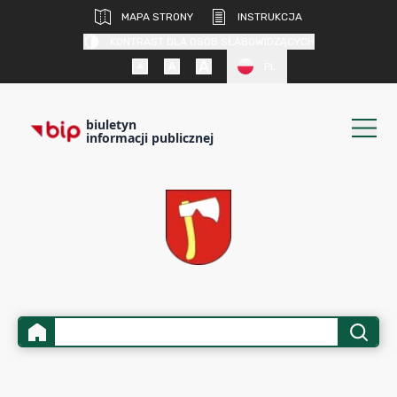
MAPA STRONY
INSTRUKCJA
KONTRAST DLA OSÓB SŁABOWIDZĄCYCH
PL
biuletyn
informacji publicznej