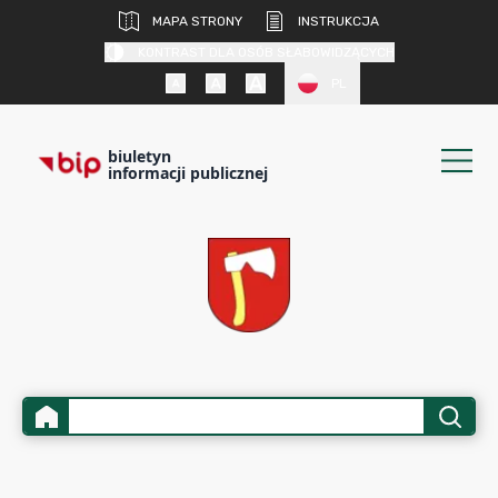
MAPA STRONY
INSTRUKCJA
KONTRAST DLA OSÓB SŁABOWIDZĄCYCH
PL
biuletyn
informacji publicznej