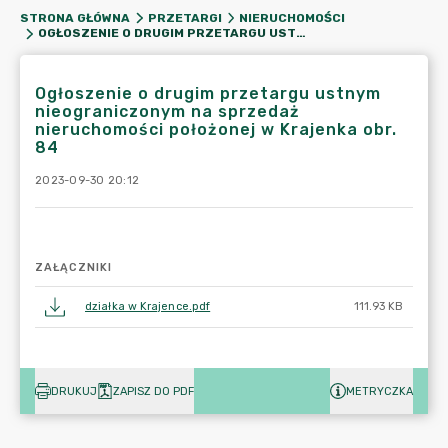
STRONA GŁÓWNA
PRZETARGI
NIERUCHOMOŚCI
OGŁOSZENIE O DRUGIM PRZETARGU USTNYM NIEOGRANICZONYM NA SPRZEDAŻ NIERUCHOMOŚCI POŁOŻONEJ W KRAJENKA OBR. 84
Ogłoszenie o drugim przetargu ustnym
nieograniczonym na sprzedaż
nieruchomości położonej w Krajenka obr.
84
2023-09-30 20:12
ZAŁĄCZNIKI
działka w Krajence.pdf
111.93 KB
DRUKUJ
ZAPISZ DO PDF
METRYCZKA