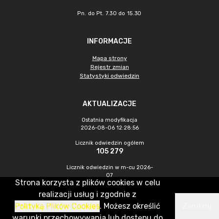
Pn. do Pt. 7.30 do 15.30
INFORMACJE
Mapa strony
Rejestr zmian
Statystyki odwiedzin
AKTUALIZACJE
Ostatnia modyfikacja
2026-08-06 12:28:56
Licznik odwiedzin ogółem
105 279
Licznik odwiedzin w m-cu 2026-
07
Strona korzysta z plików cookies w celu
655
realizacji usług i zgodnie z
Polityką Plików Cookies
. Możesz określić
Zamknij
CMS & Hosting: Nefeni Sp. z o.o.
warunki przechowywania lub dostępu do