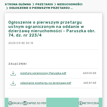
STRONA GŁÓWNA
PRZETARGI
NIERUCHOMOŚCI
OGŁOSZENIE O PIERWSZYM PRZETARGU USTNYM OGRANICZONYM NA ODDANIE W DZIERŻAWĘ NIERUCHOMOŚCI - PARUSZKA OBR. 74, DZ. NR 223/4
Ogłoszenie o pierwszym przetargu
ustnym ograniczonym na oddanie w
dzierżawę nieruchomości - Paruszka obr.
74, dz. nr 223/4
2023-09-30 20:13
ZAŁĄCZNIKI
przetarg ograniczony Paruszka.pdf
669.04 KB
odwołanie przetargu na dzierżawę.pdf
245.81 KB
DRUKUJ
ZAPISZ DO PDF
METRYCZKA