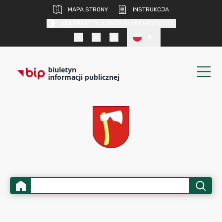
MAPA STRONY
INSTRUKCJA
KONTRAST DLA OSÓB SŁABOWIDZĄCYCH
PL
biuletyn
informacji publicznej