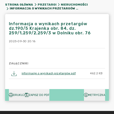
STRONA GŁÓWNA
PRZETARGI
NIERUCHOMOŚCI
INFORMACJA O WYNIKACH PRZETARGÓW DZ.190/5 KRAJENKA OBR. 84, DZ. 259/1,259/2,259/3 W DOLNIKU OBR. 76
Informacja o wynikach przetargów
dz.190/5 Krajenka obr. 84, dz.
259/1,259/2,259/3 w Dolniku obr. 76
2023-09-30 20:16
ZAŁĄCZNIKI
informacje o wynikach przetargów.pdf
462.2 KB
DRUKUJ
ZAPISZ DO PDF
METRYCZKA