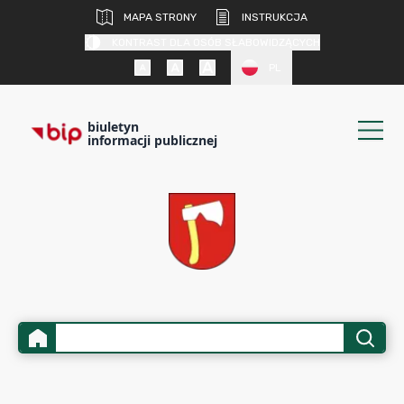
MAPA STRONY
INSTRUKCJA
KONTRAST DLA OSÓB SŁABOWIDZĄCYCH
PL
biuletyn
informacji publicznej