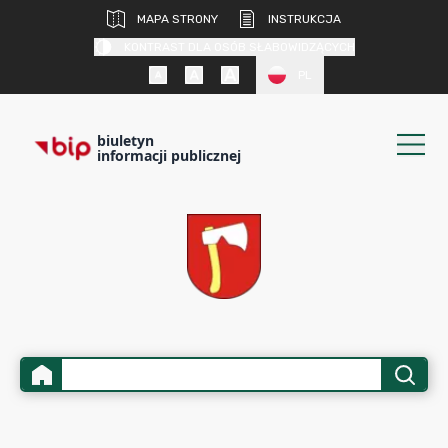
MAPA STRONY
INSTRUKCJA
KONTRAST DLA OSÓB SŁABOWIDZĄCYCH
PL
biuletyn
informacji publicznej