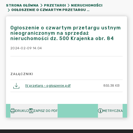
STRONA GŁÓWNA
PRZETARGI
NIERUCHOMOŚCI
OGŁOSZENIE O CZWARTYM PRZETARGU USTNYM NIEOGRANICZONYM NA SPRZEDAŻ NIERUCHOMOŚCI DZ. 500 KRAJENKA OBR. 84
Ogłoszenie o czwartym przetargu ustnym
nieograniczonym na sprzedaż
nieruchomości dz. 500 Krajenka obr. 84
2024-02-09 14:04
ZAŁĄCZNIKI
IV przetarg - ogłoszenie.pdf
855.38 KB
DRUKUJ
ZAPISZ DO PDF
METRYCZKA