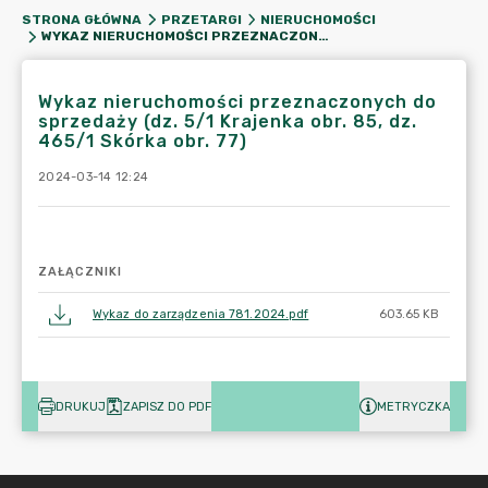
STRONA GŁÓWNA
PRZETARGI
NIERUCHOMOŚCI
WYKAZ NIERUCHOMOŚCI PRZEZNACZONYCH DO SPRZEDAŻY (DZ. 5/1 KRAJENKA OBR. 85, DZ. 465/1 SKÓRKA OBR. 77)
Wykaz nieruchomości przeznaczonych do
sprzedaży (dz. 5/1 Krajenka obr. 85, dz.
465/1 Skórka obr. 77)
2024-03-14 12:24
ZAŁĄCZNIKI
Wykaz do zarządzenia 781.2024.pdf
603.65 KB
DRUKUJ
ZAPISZ DO PDF
METRYCZKA