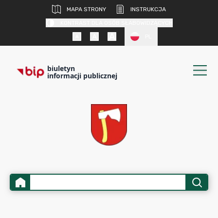
MAPA STRONY
INSTRUKCJA
KONTRAST DLA OSÓB SŁABOWIDZĄCYCH
PL
biuletyn
informacji publicznej