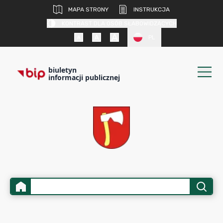
MAPA STRONY
INSTRUKCJA
KONTRAST DLA OSÓB SŁABOWIDZĄCYCH
PL
biuletyn
informacji publicznej