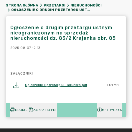
STRONA GŁÓWNA
PRZETARGI
NIERUCHOMOŚCI
OGŁOSZENIE O DRUGIM PRZETARGU USTNYM NIEOGRANICZONYM NA SPRZEDAŻ NIERUCHOMOŚCI DZ. 83/2 KRAJENKA OBR. 85
Ogłoszenie o drugim przetargu ustnym
nieograniczonym na sprzedaż
nieruchomości dz. 83/2 Krajenka obr. 85
2025-08-07 12:13
ZAŁĄCZNIKI
Ogłoszenie II przetarg ul. Toruńska.pdf
1.01 MB
DRUKUJ
ZAPISZ DO PDF
METRYCZKA