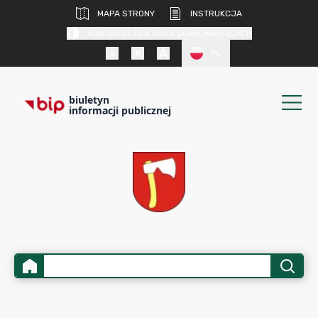
MAPA STRONY
INSTRUKCJA
KONTRAST DLA OSÓB SŁABOWIDZĄCYCH
PL
biuletyn
informacji publicznej