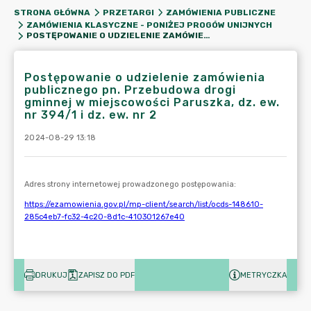
STRONA GŁÓWNA
PRZETARGI
ZAMÓWIENIA PUBLICZNE
ZAMÓWIENIA KLASYCZNE - PONIŻEJ PROGÓW UNIJNYCH
POSTĘPOWANIE O UDZIELENIE ZAMÓWIENIA PUBLICZNEGO PN. PRZEBUDOWA DROGI GMINNEJ W MIEJSCOWOŚCI PARUSZKA, DZ. EW. NR 394/1 I DZ. EW. NR 2
Postępowanie o udzielenie zamówienia
publicznego pn. Przebudowa drogi
gminnej w miejscowości Paruszka, dz. ew.
nr 394/1 i dz. ew. nr 2
2024-08-29 13:18
DRUKUJ
ZAPISZ DO PDF
METRYCZKA