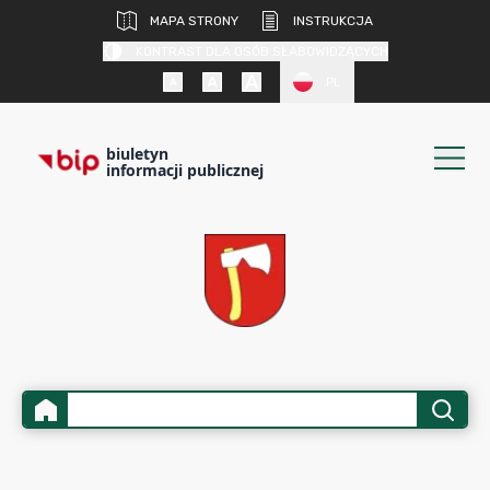
MAPA STRONY
INSTRUKCJA
KONTRAST DLA OSÓB SŁABOWIDZĄCYCH
PL
biuletyn
informacji publicznej