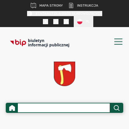
MAPA STRONY
INSTRUKCJA
KONTRAST DLA OSÓB SŁABOWIDZĄCYCH
PL
biuletyn
informacji publicznej