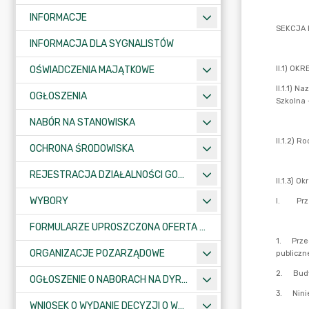
INFORMACJE
INFORMACJA DLA SYGNALISTÓW
OŚWIADCZENIA MAJĄTKOWE
OGŁOSZENIA
NABÓR NA STANOWISKA
OCHRONA ŚRODOWISKA
REJESTRACJA DZIAŁALNOŚCI GOSPODARCZEJ
WYBORY
FORMULARZE UPROSZCZONA OFERTA WYKONANIA ZADANIA PUBLICZNEGO
ORGANIZACJE POZARZĄDOWE
OGŁOSZENIE O NABORACH NA DYREKTORÓW PLACÓWEK OŚWIATOWYCH
WNIOSEK O WYDANIE DECYZJI O WARUNKACH ZABUDOWY/O USTALENIE INWESTYCJI CELU PUBLICZNEGO