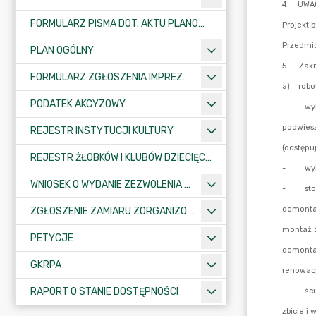
FORMULARZ PISMA DOT. AKTU PLANOWANIA PRZESTRZENNEGO
PLAN OGÓLNY
FORMULARZ ZGŁOSZENIA IMPREZY SPORTOWO-REKREACYJNEJ, ARTYSTYCZNEJ LUB ROZRYWKOWEJ
PODATEK AKCYZOWY
REJESTR INSTYTUCJI KULTURY
REJESTR ŻŁOBKÓW I KLUBÓW DZIECIĘCYCH
WNIOSEK O WYDANIE ZEZWOLENIA NA ZAJĘCIE PASA DROGOWEGO
ZGŁOSZENIE ZAMIARU ZORGANIZOWANIA ZGROMADZENIA
PETYCJE
GKRPA
RAPORT O STANIE DOSTĘPNOŚCI