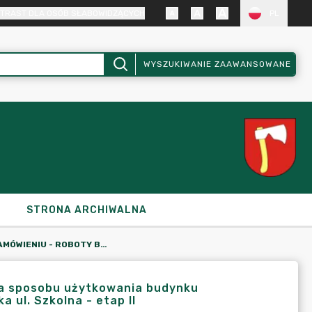
TRAST DLA OSÓB SŁABOWIDZĄCYCH
PL
WYSZUKIWANIE ZAAWANSOWANE
STRONA ARCHIWALNA
OGŁOSZENIE O ZAMÓWIENIU - ROBOTY BUDOWLANE - ZMIANA SPOSOBU UŻYTKOWANIA BUDYNKU GIMNAZJUM NA BUDYNEK ADMINISTRACJI PUBLICZNEJ - KRAJENKA UL. SZKOLNA - ETAP II
a sposobu użytkowania budynku
a ul. Szkolna - etap II