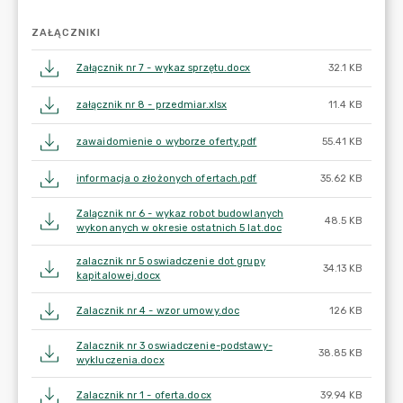
ZAŁĄCZNIKI
Załącznik nr 7 - wykaz sprzętu.docx
32.1 KB
załącznik nr 8 - przedmiar.xlsx
11.4 KB
zawaidomienie o wyborze oferty.pdf
55.41 KB
informacja o złożonych ofertach.pdf
35.62 KB
Zalącznik nr 6 - wykaz robot budowlanych
48.5 KB
wykonanych w okresie ostatnich 5 lat.doc
zalacznik nr 5 oswiadczenie dot grupy
34.13 KB
kapitalowej.docx
Zalacznik nr 4 - wzor umowy.doc
126 KB
Zalacznik nr 3 oswiadczenie-podstawy-
38.85 KB
wykluczenia.docx
Zalacznik nr 1 - oferta.docx
39.94 KB