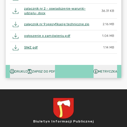
zalacznik nr 2 - oswiadczenie-warunki-
36.31 KB
udzialu-.docx
załącznik nr 9 specyfikacje techniczne.zip
2.16 MB
ogłoszenie o zamówieniu.pdf
1.04 MB
SIWZ.pdf
1.14 MB
DRUKUJ
ZAPISZ DO PDF
METRYCZKA
Biuletyn Informacji Publicznej