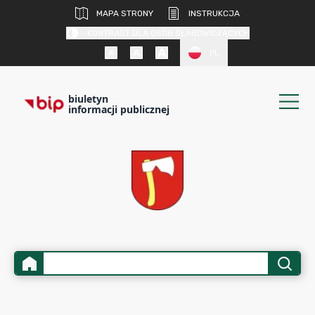
MAPA STRONY
INSTRUKCJA
KONTRAST DLA OSÓB SŁABOWIDZĄCYCH
PL
biuletyn
informacji publicznej