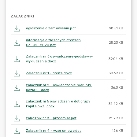
ZAŁĄCZNIKI
ogłoszenie o zamówieniu.pdf
98.51 KB
informacja o złożonych ofertach
25.23 KB
03_02_2020.pdf
Zalacznik nr 3 oswiadczenie-podstawy-
39.04 KB
wykluczenia.docx
Zalacznik nr 1 - oferta.docx
39.69 KB
zalacznik nr 2 - oswiadczenie-warunki-
36.3 KB
udzialu-.docx
zalacznik nr 5 oswiadczenie dot grupy
34.42 KB
kapitalowej.docx
załącznik nr 8 - przedmiar.pdf
21.29 KB
Zalacznik nr 4 - wzor umowy.doc
126 KB