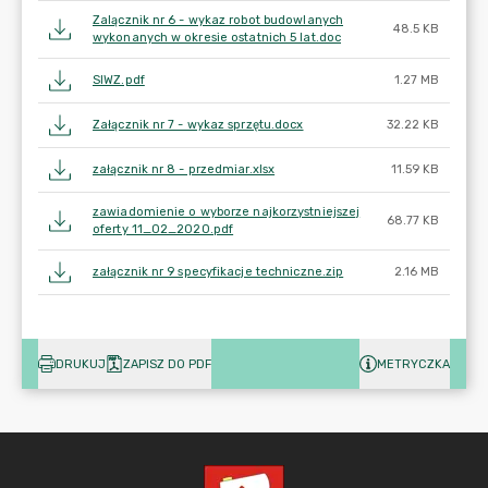
Zalącznik nr 6 - wykaz robot budowlanych
48.5 KB
wykonanych w okresie ostatnich 5 lat.doc
SIWZ.pdf
1.27 MB
Załącznik nr 7 - wykaz sprzętu.docx
32.22 KB
załącznik nr 8 - przedmiar.xlsx
11.59 KB
zawiadomienie o wyborze najkorzystniejszej
68.77 KB
oferty 11_02_2020.pdf
załącznik nr 9 specyfikacje techniczne.zip
2.16 MB
DRUKUJ
ZAPISZ DO PDF
METRYCZKA