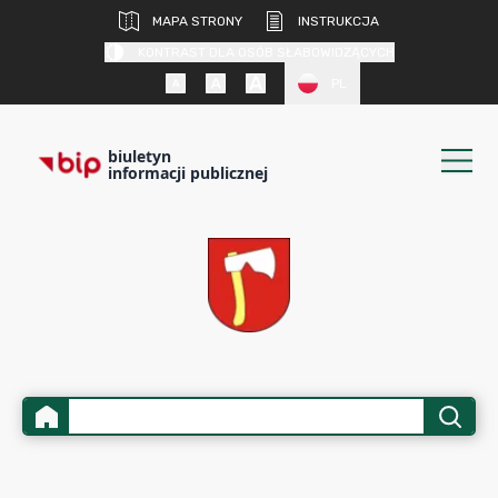
MAPA STRONY
INSTRUKCJA
KONTRAST DLA OSÓB SŁABOWIDZĄCYCH
PL
biuletyn
informacji publicznej