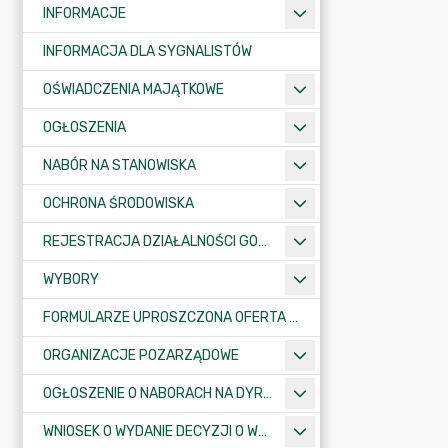
INFORMACJE
INFORMACJA DLA SYGNALISTÓW
OŚWIADCZENIA MAJĄTKOWE
OGŁOSZENIA
NABÓR NA STANOWISKA
OCHRONA ŚRODOWISKA
REJESTRACJA DZIAŁALNOŚCI GOSPODARCZEJ
WYBORY
FORMULARZE UPROSZCZONA OFERTA WYKONANIA ZADANIA PUBLICZNEGO
ORGANIZACJE POZARZĄDOWE
OGŁOSZENIE O NABORACH NA DYREKTORÓW PLACÓWEK OŚWIATOWYCH
WNIOSEK O WYDANIE DECYZJI O WARUNKACH ZABUDOWY/O USTALENIE INWESTYCJI CELU PUBLICZNEGO