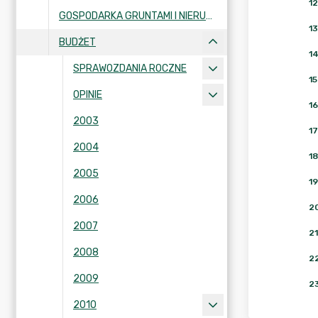
12
GOSPODARKA GRUNTAMI I NIERUCHOMOŚCIAMI
13
BUDŻET
1
SPRAWOZDANIA ROCZNE
15
OPINIE
16
2003
17
2004
18
2005
19
2006
2
2007
21
2008
2
2009
2
2010