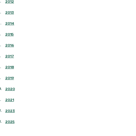
.
2012
.
2013
4
.
2014
.
2015
.
2016
.
2017
.
2018
.
2019
0
.
2020
.
2021
2
.
2023
3
.
2025