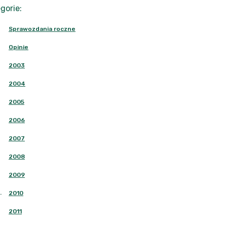
gorie
:
Sprawozdania roczne
Opinie
2003
2004
2005
2006
2007
2008
2009
.
2010
2011