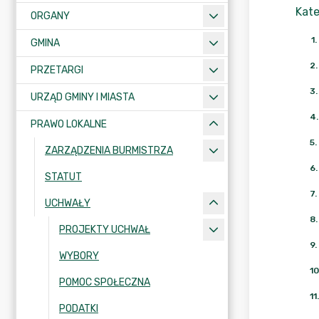
Kate
ORGANY
1
.
GMINA
2
.
PRZETARGI
3
.
URZĄD GMINY I MIASTA
4
.
PRAWO LOKALNE
5
.
ZARZĄDZENIA BURMISTRZA
6
.
STATUT
7
.
UCHWAŁY
8
.
PROJEKTY UCHWAŁ
9
.
WYBORY
10
POMOC SPOŁECZNA
11
.
PODATKI