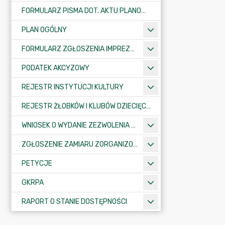
FORMULARZ PISMA DOT. AKTU PLANOWANIA PRZESTRZENNEGO
PLAN OGÓLNY
FORMULARZ ZGŁOSZENIA IMPREZY SPORTOWO-REKREACYJNEJ, ARTYSTYCZNEJ LUB ROZRYWKOWEJ
PODATEK AKCYZOWY
REJESTR INSTYTUCJI KULTURY
REJESTR ŻŁOBKÓW I KLUBÓW DZIECIĘCYCH
WNIOSEK O WYDANIE ZEZWOLENIA NA ZAJĘCIE PASA DROGOWEGO
ZGŁOSZENIE ZAMIARU ZORGANIZOWANIA ZGROMADZENIA
PETYCJE
GKRPA
RAPORT O STANIE DOSTĘPNOŚCI