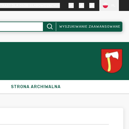
TRAST DLA OSÓB SŁABOWIDZĄCYCH
PL
WYSZUKIWANIE ZAAWANSOWANE
STRONA ARCHIWALNA