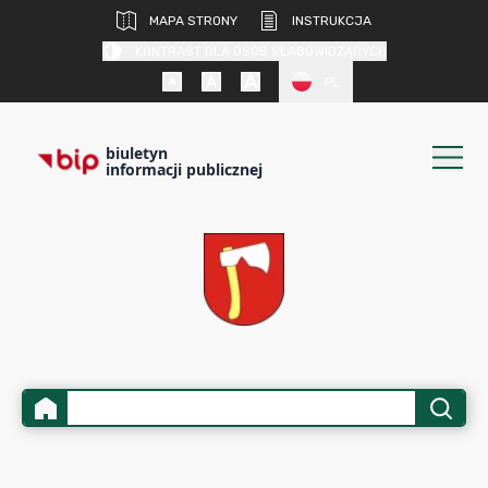
MAPA STRONY
INSTRUKCJA
KONTRAST DLA OSÓB SŁABOWIDZĄCYCH
PL
biuletyn
informacji publicznej