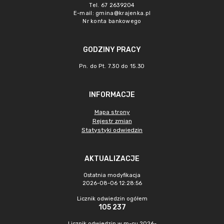
Tel. 67 2639204
E-mail:
gmina@krajenka.pl
Nr konta bankowego
GODZINY PRACY
Pn. do Pt. 7.30 do 15.30
INFORMACJE
Mapa strony
Rejestr zmian
Statystyki odwiedzin
AKTUALIZACJE
Ostatnia modyfikacja
2026-08-06 12:28:56
Licznik odwiedzin ogółem
105 237
Licznik odwiedzin w m-cu 2026-