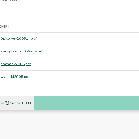
NIKI
Opisowe-2005_1.pdf
Zarządzenie_297-06.pdf
dochody2005.pdf
wydatki2005.pdf
UJ
ZAPISZ DO PDF