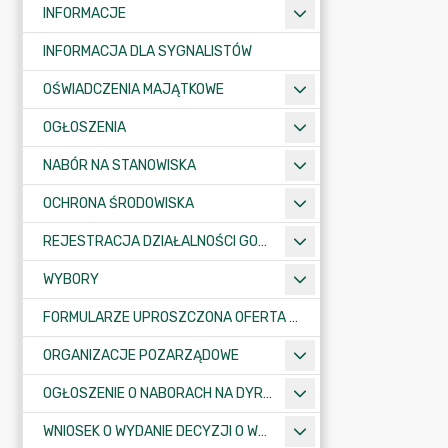
INFORMACJE
INFORMACJA DLA SYGNALISTÓW
OŚWIADCZENIA MAJĄTKOWE
OGŁOSZENIA
NABÓR NA STANOWISKA
OCHRONA ŚRODOWISKA
REJESTRACJA DZIAŁALNOŚCI GOSPODARCZEJ
WYBORY
FORMULARZE UPROSZCZONA OFERTA WYKONANIA ZADANIA PUBLICZNEGO
ORGANIZACJE POZARZĄDOWE
OGŁOSZENIE O NABORACH NA DYREKTORÓW PLACÓWEK OŚWIATOWYCH
WNIOSEK O WYDANIE DECYZJI O WARUNKACH ZABUDOWY/O USTALENIE INWESTYCJI CELU PUBLICZNEGO