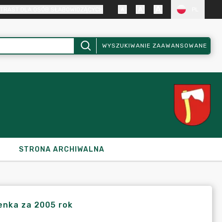
TRAST DLA OSÓB SŁABOWIDZĄCYCH
PL
WYSZUKIWANIE ZAAWANSOWANE
STRONA ARCHIWALNA
enka za 2005 rok