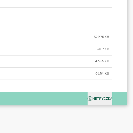
329.75 KB
30.7 KB
46.55 KB
65.54 KB
METRYCZKA