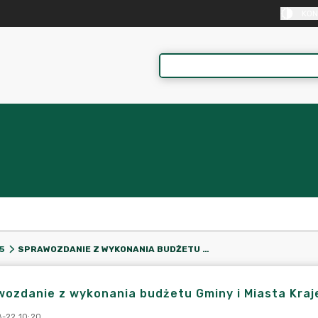
KON
SPRAWOZDANIE Z WYKONANIA BUDŻETU GMINY I MIASTA KRAJENKA ZA 2005 ROK
5
ozdanie z wykonania budżetu Gminy i Miasta Kraj
-22 10:20