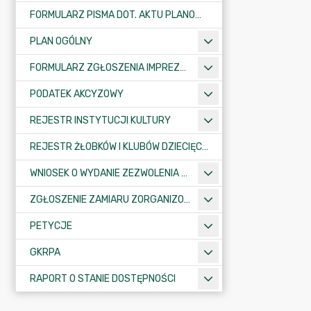
FORMULARZ PISMA DOT. AKTU PLANOWANIA PRZESTRZENNEGO
PLAN OGÓLNY
FORMULARZ ZGŁOSZENIA IMPREZY SPORTOWO-REKREACYJNEJ, ARTYSTYCZNEJ LUB ROZRYWKOWEJ
PODATEK AKCYZOWY
REJESTR INSTYTUCJI KULTURY
REJESTR ŻŁOBKÓW I KLUBÓW DZIECIĘCYCH
WNIOSEK O WYDANIE ZEZWOLENIA NA ZAJĘCIE PASA DROGOWEGO
ZGŁOSZENIE ZAMIARU ZORGANIZOWANIA ZGROMADZENIA
PETYCJE
GKRPA
RAPORT O STANIE DOSTĘPNOŚCI