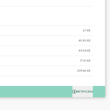
27 KB
45.92 KB
49.03 KB
77.31 KB
299.54 KB
METRYCZKA