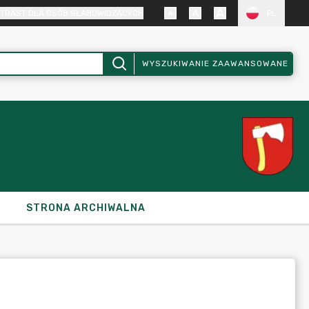
TRAST DLA OSÓB SŁABOWIDZĄCYCH
PL
WYSZUKIWANIE ZAAWANSOWANE
STRONA ARCHIWALNA