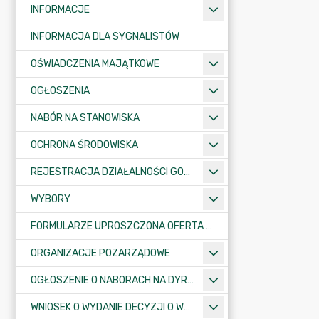
INFORMACJE
INFORMACJA DLA SYGNALISTÓW
OŚWIADCZENIA MAJĄTKOWE
OGŁOSZENIA
NABÓR NA STANOWISKA
OCHRONA ŚRODOWISKA
REJESTRACJA DZIAŁALNOŚCI GOSPODARCZEJ
WYBORY
FORMULARZE UPROSZCZONA OFERTA WYKONANIA ZADANIA PUBLICZNEGO
ORGANIZACJE POZARZĄDOWE
OGŁOSZENIE O NABORACH NA DYREKTORÓW PLACÓWEK OŚWIATOWYCH
WNIOSEK O WYDANIE DECYZJI O WARUNKACH ZABUDOWY/O USTALENIE INWESTYCJI CELU PUBLICZNEGO