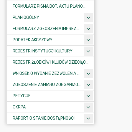
FORMULARZ PISMA DOT. AKTU PLANOWANIA PRZESTRZENNEGO
PLAN OGÓLNY
FORMULARZ ZGŁOSZENIA IMPREZY SPORTOWO-REKREACYJNEJ, ARTYSTYCZNEJ LUB ROZRYWKOWEJ
PODATEK AKCYZOWY
REJESTR INSTYTUCJI KULTURY
REJESTR ŻŁOBKÓW I KLUBÓW DZIECIĘCYCH
WNIOSEK O WYDANIE ZEZWOLENIA NA ZAJĘCIE PASA DROGOWEGO
ZGŁOSZENIE ZAMIARU ZORGANIZOWANIA ZGROMADZENIA
PETYCJE
GKRPA
RAPORT O STANIE DOSTĘPNOŚCI