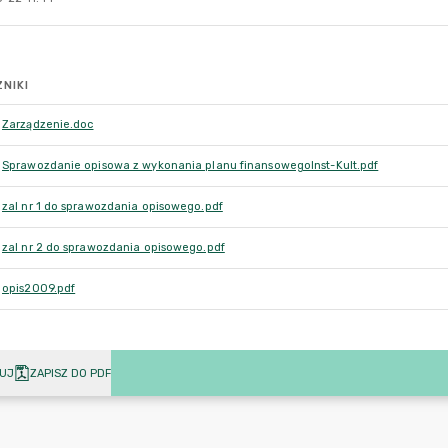
NIKI
Zarządzenie.doc
Sprawozdanie opisowa z wykonania planu finansowegoInst-Kult.pdf
zal nr 1 do sprawozdania opisowego.pdf
zal nr 2 do sprawozdania opisowego.pdf
opis2009.pdf
UJ
ZAPISZ DO PDF