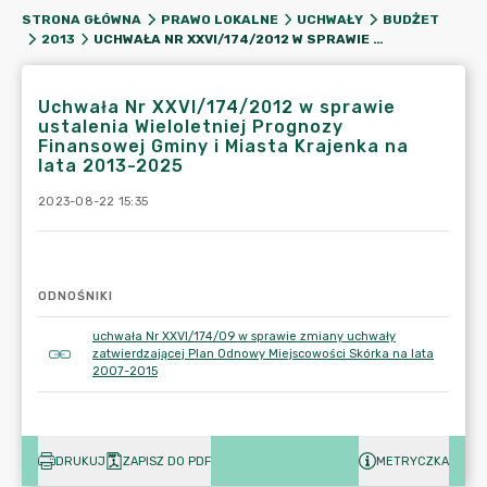
STRONA GŁÓWNA
PRAWO LOKALNE
UCHWAŁY
BUDŻET
UCHWAŁA NR XXVI/174/2012 W SPRAWIE USTALENIA WIELOLETNIEJ PROGNOZY FINANSOWEJ GMINY I MIASTA KRAJENKA NA LATA 2013-2025
2013
Uchwała Nr XXVI/174/2012 w sprawie
ustalenia Wieloletniej Prognozy
Finansowej Gminy i Miasta Krajenka na
lata 2013-2025
2023-08-22 15:35
ODNOŚNIKI
uchwała Nr XXVI/174/09 w sprawie zmiany uchwały
zatwierdzającej Plan Odnowy Miejscowości Skórka na lata
2007-2015
DRUKUJ
ZAPISZ DO PDF
METRYCZKA