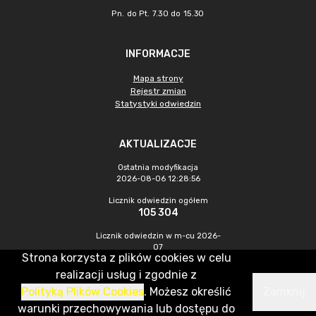
Pn. do Pt. 7.30 do 15.30
INFORMACJE
Mapa strony
Rejestr zmian
Statystyki odwiedzin
AKTUALIZACJE
Ostatnia modyfikacja
2026-08-06 12:28:56
Licznik odwiedzin ogółem
105 304
Licznik odwiedzin w m-cu 2026-
07
Strona korzysta z plików cookies w celu
680
realizacji usług i zgodnie z
Polityką Plików Cookies
. Możesz określić
Zamknij
CMS & Hosting: Nefeni Sp. z o.o.
warunki przechowywania lub dostępu do