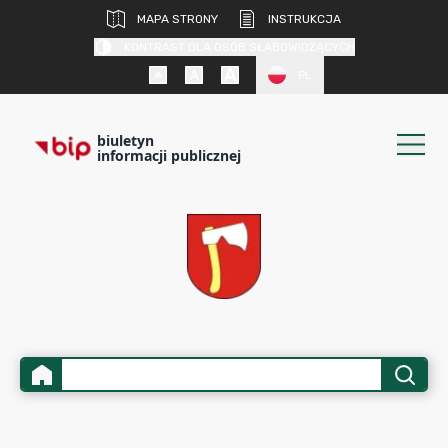
MAPA STRONY
INSTRUKCJA
KONTRAST DLA OSÓB SŁABOWIDZĄCYCH
PL
biuletyn
informacji publicznej