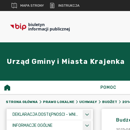
MAPA STRONY
INSTRUKCJA
biuletyn
informacji publicznej
Urząd Gminy i Miasta Krajenka
POMOC
STRONA GŁÓWNA
PRAWO LOKALNE
UCHWAŁY
BUDŻET
201
DEKLARACJA DOSTĘPNOŚCI - WNIOSEK
Budże
INFORMACJE OGÓLNE
2023-08