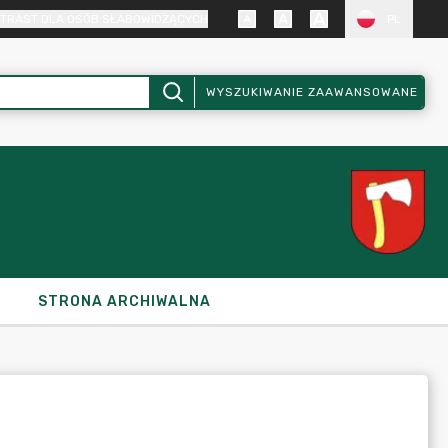
TRAST DLA OSÓB SŁABOWIDZĄCYCH
PL
WYSZUKIWANIE ZAAWANSOWANE
STRONA ARCHIWALNA