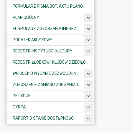
FORMULARZ PISMA DOT. AKTU PLANOWANIA PRZESTRZENNEGO
PLAN OGÓLNY
FORMULARZ ZGŁOSZENIA IMPREZY SPORTOWO-REKREACYJNEJ, ARTYSTYCZNEJ LUB ROZRYWKOWEJ
PODATEK AKCYZOWY
REJESTR INSTYTUCJI KULTURY
REJESTR ŻŁOBKÓW I KLUBÓW DZIECIĘCYCH
WNIOSEK O WYDANIE ZEZWOLENIA NA ZAJĘCIE PASA DROGOWEGO
ZGŁOSZENIE ZAMIARU ZORGANIZOWANIA ZGROMADZENIA
PETYCJE
GKRPA
RAPORT O STANIE DOSTĘPNOŚCI