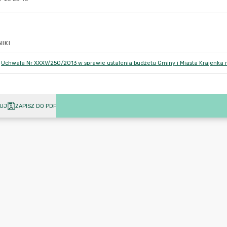
IKI
Uchwała Nr XXXV/250/2013 w sprawie ustalenia budżetu Gminy i Miasta Krajenka 
UJ
ZAPISZ DO PDF