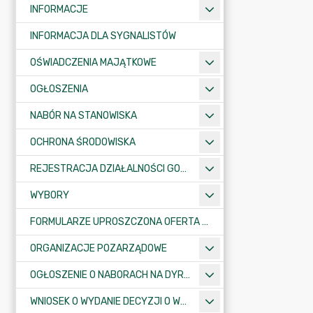
INFORMACJE
INFORMACJA DLA SYGNALISTÓW
OŚWIADCZENIA MAJĄTKOWE
OGŁOSZENIA
NABÓR NA STANOWISKA
OCHRONA ŚRODOWISKA
REJESTRACJA DZIAŁALNOŚCI GOSPODARCZEJ
WYBORY
FORMULARZE UPROSZCZONA OFERTA WYKONANIA ZADANIA PUBLICZNEGO
ORGANIZACJE POZARZĄDOWE
OGŁOSZENIE O NABORACH NA DYREKTORÓW PLACÓWEK OŚWIATOWYCH
WNIOSEK O WYDANIE DECYZJI O WARUNKACH ZABUDOWY/O USTALENIE INWESTYCJI CELU PUBLICZNEGO