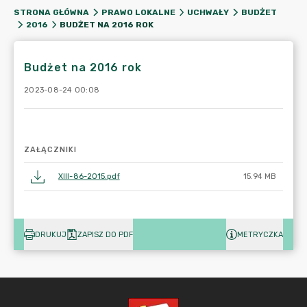
STRONA GŁÓWNA
PRAWO LOKALNE
UCHWAŁY
BUDŻET
BUDŻET NA 2016 ROK
2016
Budżet na 2016 rok
2023-08-24 00:08
ZAŁĄCZNIKI
XIII-86-2015.pdf
15.94 MB
DRUKUJ
ZAPISZ DO PDF
METRYCZKA