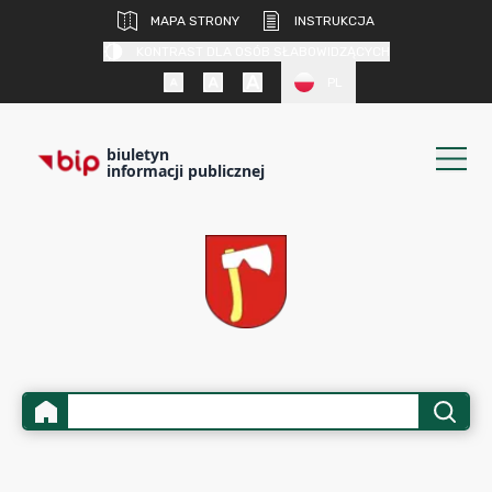
MAPA STRONY
INSTRUKCJA
KONTRAST DLA OSÓB SŁABOWIDZĄCYCH
PL
biuletyn
informacji publicznej