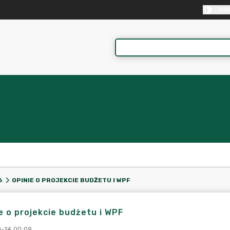
KON
OPINIE O PROJEKCIE BUDŻETU I WPF
6
e o projekcie budżetu i WPF
-24 00:09