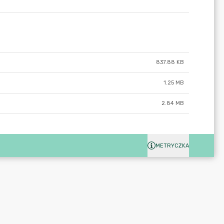
837.88 KB
1.25 MB
2.84 MB
METRYCZKA