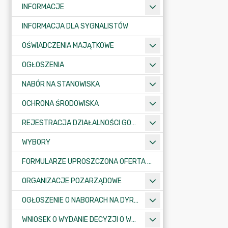
INFORMACJE
INFORMACJA DLA SYGNALISTÓW
OŚWIADCZENIA MAJĄTKOWE
OGŁOSZENIA
NABÓR NA STANOWISKA
OCHRONA ŚRODOWISKA
REJESTRACJA DZIAŁALNOŚCI GOSPODARCZEJ
WYBORY
FORMULARZE UPROSZCZONA OFERTA WYKONANIA ZADANIA PUBLICZNEGO
ORGANIZACJE POZARZĄDOWE
OGŁOSZENIE O NABORACH NA DYREKTORÓW PLACÓWEK OŚWIATOWYCH
WNIOSEK O WYDANIE DECYZJI O WARUNKACH ZABUDOWY/O USTALENIE INWESTYCJI CELU PUBLICZNEGO