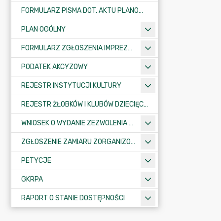
FORMULARZ PISMA DOT. AKTU PLANOWANIA PRZESTRZENNEGO
PLAN OGÓLNY
FORMULARZ ZGŁOSZENIA IMPREZY SPORTOWO-REKREACYJNEJ, ARTYSTYCZNEJ LUB ROZRYWKOWEJ
PODATEK AKCYZOWY
REJESTR INSTYTUCJI KULTURY
REJESTR ŻŁOBKÓW I KLUBÓW DZIECIĘCYCH
WNIOSEK O WYDANIE ZEZWOLENIA NA ZAJĘCIE PASA DROGOWEGO
ZGŁOSZENIE ZAMIARU ZORGANIZOWANIA ZGROMADZENIA
PETYCJE
GKRPA
RAPORT O STANIE DOSTĘPNOŚCI