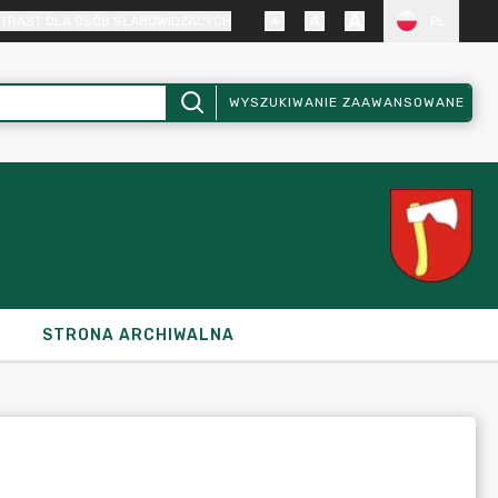
TRAST DLA OSÓB SŁABOWIDZĄCYCH
PL
WYSZUKIWANIE ZAAWANSOWANE
STRONA ARCHIWALNA