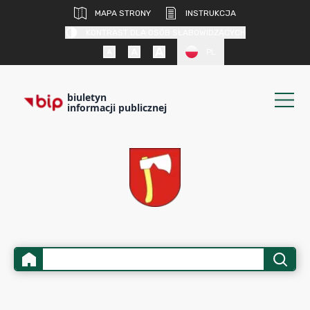
MAPA STRONY
INSTRUKCJA
KONTRAST DLA OSÓB SŁABOWIDZĄCYCH
PL
biuletyn
informacji publicznej