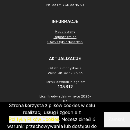
Pn. do Pt. 7.30 do 15.30
INFORMACJE
Mapa strony
Rejestr zmian
Statystyki odwiedzin
AKTUALIZACJE
Ostatnia modyfikacja
2026-08-06 12:28:56
Licznik odwiedzin ogółem
105 312
Licznik odwiedzin w m-cu 2026-
07
Strona korzysta z plików cookies w celu
688
realizacji usług i zgodnie z
Polityką Plików Cookies
. Możesz określić
Zamknij
CMS & Hosting: Nefeni Sp. z o.o.
warunki przechowywania lub dostępu do