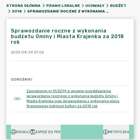
STRONA GŁÓWNA
PRAWO LOKALNE
UCHWAŁY
BUDŻET
SPRAWOZDANIE ROCZNE Z WYKONANIA BUDŻETU GMINY I MIASTA KRAJENKA ZA 2018 ROK
2018
Sprawozdanie roczne z wykonania
budżetu Gminy i Miasta Krajenka za 2018
rok
2023-08-29 21:06
ODNOŚNIKI
Zarządzenie nr 51/2019 w sprawie przedstawienia
sprawozdania rocznego z wykonania budżetu Gminy i
Miasta Krajenka oraz sprawozdania z wykonania planu
finansowego instytucji kultury za 2018 rok
DRUKUJ
ZAPISZ DO PDF
METRYCZKA