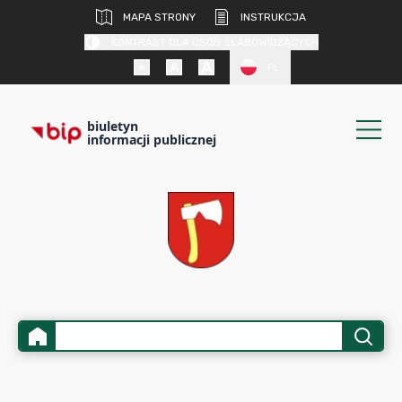
MAPA STRONY
INSTRUKCJA
KONTRAST DLA OSÓB SŁABOWIDZĄCYCH
PL
biuletyn
informacji publicznej