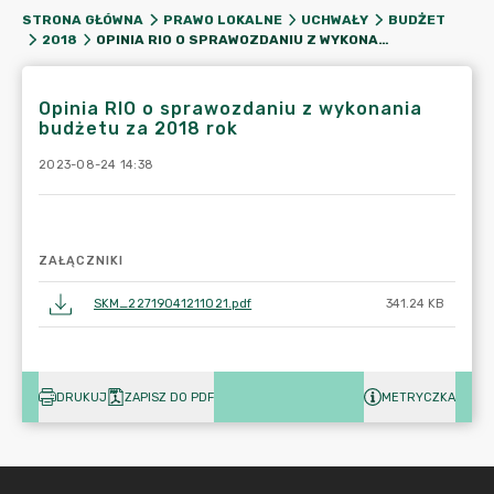
STRONA GŁÓWNA
PRAWO LOKALNE
UCHWAŁY
BUDŻET
OPINIA RIO O SPRAWOZDANIU Z WYKONANIA BUDŻETU ZA 2018 ROK
2018
Opinia RIO o sprawozdaniu z wykonania
budżetu za 2018 rok
2023-08-24 14:38
ZAŁĄCZNIKI
SKM_22719041211021.pdf
341.24 KB
DRUKUJ
ZAPISZ DO PDF
METRYCZKA