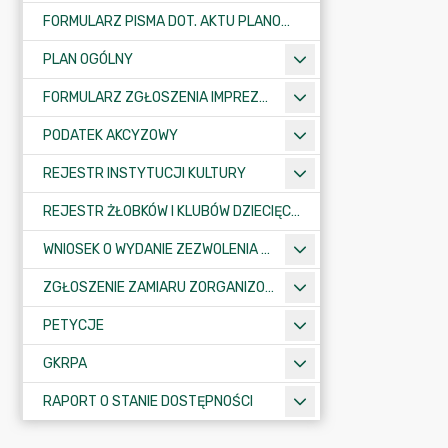
FORMULARZ PISMA DOT. AKTU PLANOWANIA PRZESTRZENNEGO
PLAN OGÓLNY
FORMULARZ ZGŁOSZENIA IMPREZY SPORTOWO-REKREACYJNEJ, ARTYSTYCZNEJ LUB ROZRYWKOWEJ
PODATEK AKCYZOWY
REJESTR INSTYTUCJI KULTURY
REJESTR ŻŁOBKÓW I KLUBÓW DZIECIĘCYCH
WNIOSEK O WYDANIE ZEZWOLENIA NA ZAJĘCIE PASA DROGOWEGO
ZGŁOSZENIE ZAMIARU ZORGANIZOWANIA ZGROMADZENIA
PETYCJE
GKRPA
RAPORT O STANIE DOSTĘPNOŚCI