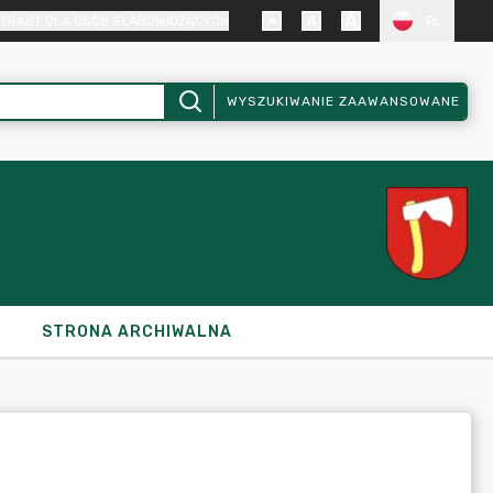
TRAST DLA OSÓB SŁABOWIDZĄCYCH
PL
WYSZUKIWANIE ZAAWANSOWANE
STRONA ARCHIWALNA