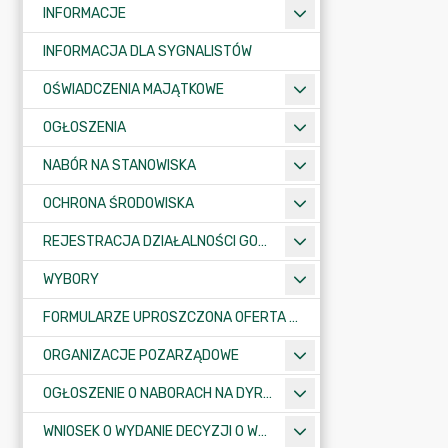
INFORMACJE
INFORMACJA DLA SYGNALISTÓW
OŚWIADCZENIA MAJĄTKOWE
OGŁOSZENIA
NABÓR NA STANOWISKA
OCHRONA ŚRODOWISKA
REJESTRACJA DZIAŁALNOŚCI GOSPODARCZEJ
WYBORY
FORMULARZE UPROSZCZONA OFERTA WYKONANIA ZADANIA PUBLICZNEGO
ORGANIZACJE POZARZĄDOWE
OGŁOSZENIE O NABORACH NA DYREKTORÓW PLACÓWEK OŚWIATOWYCH
WNIOSEK O WYDANIE DECYZJI O WARUNKACH ZABUDOWY/O USTALENIE INWESTYCJI CELU PUBLICZNEGO