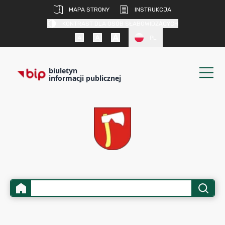
MAPA STRONY
INSTRUKCJA
KONTRAST DLA OSÓB SŁABOWIDZĄCYCH
PL
biuletyn
informacji publicznej