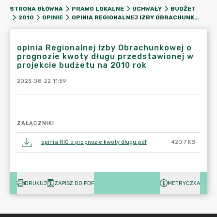
STRONA GŁÓWNA
PRAWO LOKALNE
UCHWAŁY
BUDŻET
OPINIA REGIONALNEJ IZBY OBRACHUNKOWEJ O PROGNOZIE KWOTY DŁUGU PRZEDSTAWIONEJ W PROJEKCIE BUDŻETU NA 2010 ROK
2010
OPINIE
opinia Regionalnej Izby Obrachunkowej o
prognozie kwoty długu przedstawionej w
projekcie budżetu na 2010 rok
2023-08-22 11:59
ZAŁĄCZNIKI
opinia RIO o prognozie kwoty długu.pdf
420.7 KB
DRUKUJ
ZAPISZ DO PDF
METRYCZKA