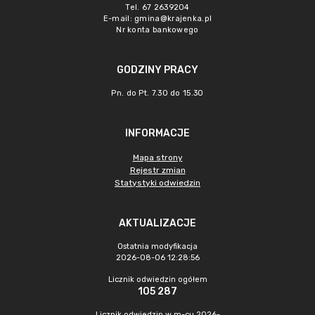
Tel. 67 2639204
E-mail:
gmina@krajenka.pl
Nr konta bankowego
GODZINY PRACY
Pn. do Pt. 7.30 do 15.30
INFORMACJE
Mapa strony
Rejestr zmian
Statystyki odwiedzin
AKTUALIZACJE
Ostatnia modyfikacja
2026-08-06 12:28:56
Licznik odwiedzin ogółem
105 287
Licznik odwiedzin w m-cu 2026-