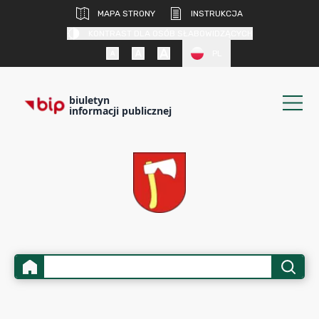
MAPA STRONY
INSTRUKCJA
KONTRAST DLA OSÓB SŁABOWIDZĄCYCH
PL
biuletyn
informacji publicznej