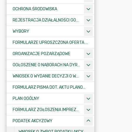
OCHRONA ŚRODOWISKA
REJESTRACJA DZIAŁALNOŚCI GOSPODARCZEJ
WYBORY
FORMULARZE UPROSZCZONA OFERTA WYKONANIA ZADANIA PUBLICZNEGO
ORGANIZACJE POZARZĄDOWE
OGŁOSZENIE O NABORACH NA DYREKTORÓW PLACÓWEK OŚWIATOWYCH
WNIOSEK O WYDANIE DECYZJI O WARUNKACH ZABUDOWY/O USTALENIE INWESTYCJI CELU PUBLICZNEGO
FORMULARZ PISMA DOT. AKTU PLANOWANIA PRZESTRZENNEGO
PLAN OGÓLNY
FORMULARZ ZGŁOSZENIA IMPREZY SPORTOWO-REKREACYJNEJ, ARTYSTYCZNEJ LUB ROZRYWKOWEJ
PODATEK AKCYZOWY
WNIOSEK O ZWROT PODATKU AKCYZOWEGO ZAWARTEGO W CENIE PALIWA