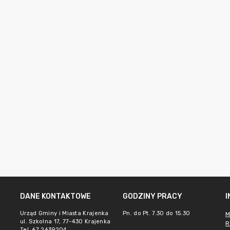
DANE KONTAKTOWE
GODZINY PRACY
Urząd Gminy i Miasta Krajenka
Pn. do Pt. 7.30 do 15.30
M
ul. Szkolna 17, 77-430 Krajenka
R
Tel. 67 2639204