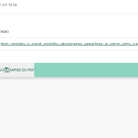
-09 13:54
NIKI
Wzór_wniosku_o_zwrot_podatku_akcyzowego_zawartego_w_cenie_oleju_nap
UJ
ZAPISZ DO PDF