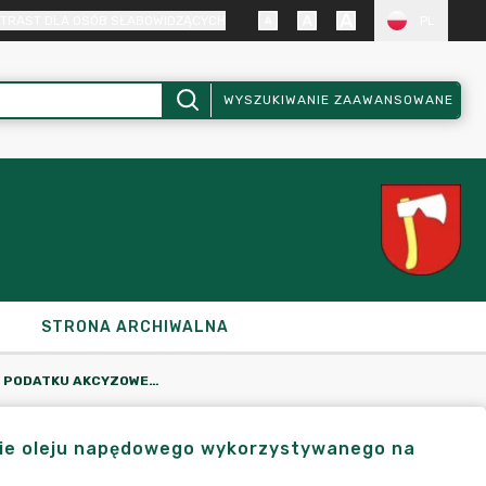
TRAST DLA OSÓB SŁABOWIDZĄCYCH
PL
WYSZUKIWANIE ZAAWANSOWANE
STRONA ARCHIWALNA
WNIOSEK O ZWROT PODATKU AKCYZOWEGO ZAWARTEGO W CENIE OLEJU NAPĘDOWEGO WYKORZYSTYWANEGO NA CELE ROLNICZE
ie oleju napędowego wykorzystywanego na