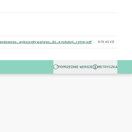
ędowego_wykorzystywanego_do_produkcji_rolnej.pdf
878.45 KB
POPRZEDNIE WERSJE
METRYCZKA