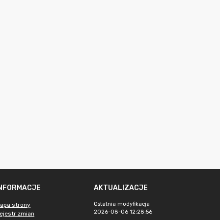
INFORMACJE
AKTUALIZACJE
Ostatnia modyfikacja
apa strony
2026-08-06 12:28:56
ejestr zmian