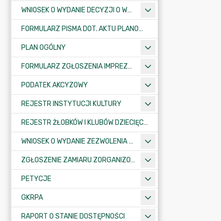
WNIOSEK O WYDANIE DECYZJI O WARUNKACH ZABUDOWY/O USTALENIE INWESTYCJI CELU PUBLICZNEGO
FORMULARZ PISMA DOT. AKTU PLANOWANIA PRZESTRZENNEGO
PLAN OGÓLNY
FORMULARZ ZGŁOSZENIA IMPREZY SPORTOWO-REKREACYJNEJ, ARTYSTYCZNEJ LUB ROZRYWKOWEJ
PODATEK AKCYZOWY
REJESTR INSTYTUCJI KULTURY
REJESTR ŻŁOBKÓW I KLUBÓW DZIECIĘCYCH
WNIOSEK O WYDANIE ZEZWOLENIA NA ZAJĘCIE PASA DROGOWEGO
ZGŁOSZENIE ZAMIARU ZORGANIZOWANIA ZGROMADZENIA
PETYCJE
GKRPA
RAPORT O STANIE DOSTĘPNOŚCI