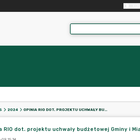
KON
OPINIA RIO DOT. PROJEKTU UCHWAŁY BUDŻETOWEJ GMINY I MIASTA KRAJENKA NA 2025 ROK
5
2024
a RIO dot. projektu uchwały budżetowej Gminy i Mi
-09 15:34