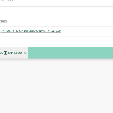
NIKI
UCHWALA_WA-0952-80-2-2024_1_akt.pdf
UJ
ZAPISZ DO PDF