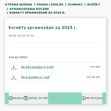
STRONA GŁÓWNA
PRAWO LOKALNE
UCHWAŁY
BUDŻET
SPRAWOZDANIA ROCZNE
KOREKTY SPRAWOZDAŃ ZA 2023 R.
Korekty sprawozdań za 2023 r.
2024-03-29 12:10
ZAŁĄCZNIKI
Rb-28S korekta nr 3.pdf
1.49 MB
Rb-Z korekta nr 1.pdf
103.48 KB
DRUKUJ
ZAPISZ DO PDF
METRYCZKA