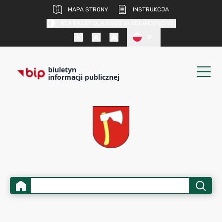
MAPA STRONY
INSTRUKCJA
KONTRAST DLA OSÓB SŁABOWIDZĄCYCH
PL
biuletyn
informacji publicznej