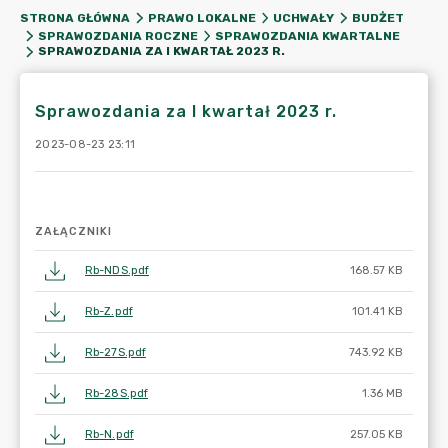
STRONA GŁÓWNA
PRAWO LOKALNE
UCHWAŁY
BUDŻET
SPRAWOZDANIA ROCZNE
SPRAWOZDANIA KWARTALNE
SPRAWOZDANIA ZA I KWARTAŁ 2023 R.
Sprawozdania za I kwartał 2023 r.
2023-08-23 23:11
ZAŁĄCZNIKI
Rb-NDS.pdf
168.57 KB
Rb-Z.pdf
101.41 KB
Rb-27S.pdf
743.92 KB
Rb-28S.pdf
1.36 MB
Rb-N.pdf
257.05 KB