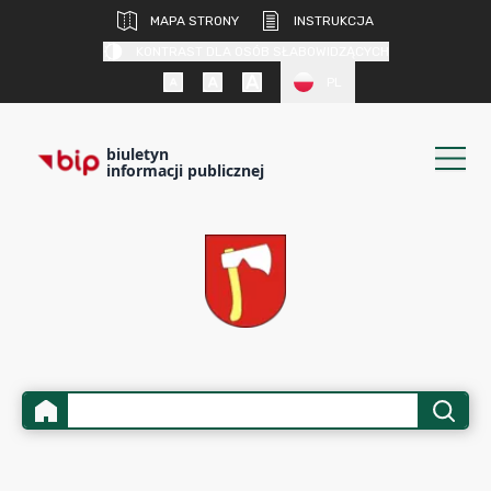
MAPA STRONY
INSTRUKCJA
KONTRAST DLA OSÓB SŁABOWIDZĄCYCH
PL
biuletyn
informacji publicznej