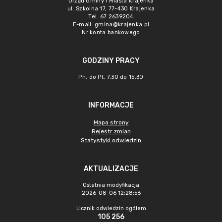
Urząd Gminy i Miasta Krajenka
ul. Szkolna 17, 77-430 Krajenka
Tel. 67 2639204
E-mail:
gmina@krajenka.pl
Nr konta bankowego
GODZINY PRACY
Pn. do Pt. 7.30 do 15.30
INFORMACJE
Mapa strony
Rejestr zmian
Statystyki odwiedzin
AKTUALIZACJE
Ostatnia modyfikacja
2026-08-06 12:28:56
Licznik odwiedzin ogółem
105 256