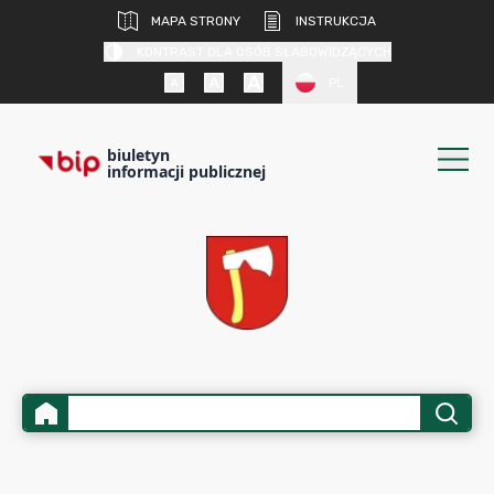
MAPA STRONY
INSTRUKCJA
KONTRAST DLA OSÓB SŁABOWIDZĄCYCH
PL
biuletyn
informacji publicznej