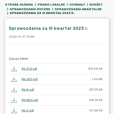
STRONA GŁÓWNA
PRAWO LOKALNE
UCHWAŁY
BUDŻET
SPRAWOZDANIA ROCZNE
SPRAWOZDANIA KWARTALNE
SPRAWOZDANIA ZA III KWARTAŁ 2023 R.
Sprawozdania za III kwartał 2023 r.
2023-10-27 13:48
ZAŁĄCZNIKI
Rb-27S.pdf
837.08 KB
Rb-28S.pdf
1.46 MB
Rb-N.pdf
257.99 KB
Rb-NDS.pdf
168.56 KB
Rb-Z.pdf
101.58 KB